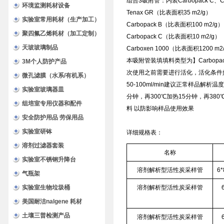
组合3吸附管：内装Carbopack C、C
环境监测耗材设备
Tenax GR（比表面积35 m2/g）
实验室常用耗材（生产加工）
Carbopack B（比表面积100 m2/g）
聚四氟乙烯耗材（加工定制）
Carbopack C（比表面积10 m2/g）
天玻玻璃制品
Carboxen 1000（比表面积1200 m2
本吸附管装填填料类型为】Carbopack
3M个人防护产品
次使用之前需要进行活化，活化条件如下
微孔滤膜（水系/有机系）
50-100ml/min建议正常样品解
实验室玻璃器皿
分钟，再300℃加热15分钟，再380
组培室专用仪器和配件
料 以防影响样品使用效果
安全防护用品 劳保用品
实验室研钵
详细规格表：
溶剂过滤器套装
名称
实验室不锈钢升降台
溶剂解析型活性炭采样管
6
气瓶架
实验室生物垃圾桶
溶剂解析型活性炭采样管
美国耐洁nalgene 耗材
土壤三普检测产品
溶剂解析型活性炭采样管