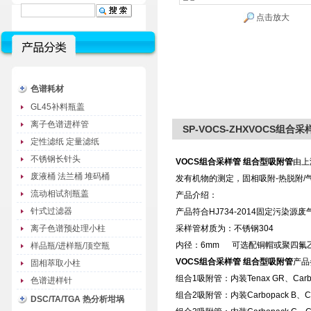
点击放大
色谱耗材
GL45补料瓶盖
离子色谱进样管
SP-VOCS-ZHXVOCS组合
定性滤纸 定量滤纸
不锈钢长针头
VOCS组合采样管 组合型吸附管
由上
废液桶 法兰桶 堆码桶
发有机物的测定，固相吸附-热脱附/
流动相试剂瓶盖
产品介绍：
针式过滤器
产品符合HJ734-2014固定污染
离子色谱预处理小柱
采样管材质为：不锈钢304
内径：6mm 可选配铜帽或聚四氟
样品瓶/进样瓶/顶空瓶
VOCS组合采样管 组合型吸附管
产品
固相萃取小柱
组合1吸附管：内装Tenax GR、Ca
色谱进样针
组合2吸附管：内装Carbopack B、
DSC/TA/TGA 热分析坩埚