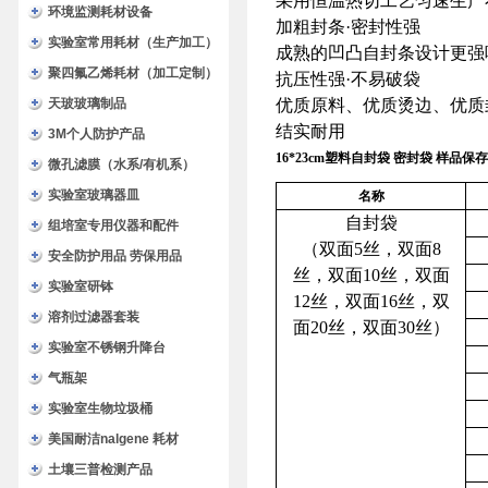
采用恒温热切工艺匀速生产
环境监测耗材设备
加粗封条·密封性强
实验室常用耗材（生产加工）
成熟的凹凸自封条设计更强
聚四氟乙烯耗材（加工定制）
抗压性强·不易破袋
天玻玻璃制品
优质原料、优质烫边、优质
结实耐用
3M个人防护产品
16*23cm塑料自封袋 密封袋 样品保
微孔滤膜（水系/有机系）
实验室玻璃器皿
名称
自封袋
组培室专用仪器和配件
（双面5丝，双面8
安全防护用品 劳保用品
丝，双面10丝，双面
实验室研钵
12丝，双面16丝，双
溶剂过滤器套装
面20丝，双面30丝）
实验室不锈钢升降台
气瓶架
实验室生物垃圾桶
美国耐洁nalgene 耗材
土壤三普检测产品