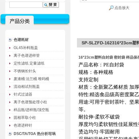
点击放大
色谱耗材
SP-SLZFD-162316*23
GL45补料瓶盖
离子色谱进样管
16*23cm塑料自封袋 密封袋 样品保
定性滤纸 定量滤纸
产品名称：PE自封袋
不锈钢长针头
规格：各种规格
废液桶 法兰桶 堆码桶
支持定制
流动相试剂瓶盖
材质：全新聚乙烯材质 加
特性:精选食品级高密度聚
针式过滤器
用途:可用于密封茶叶、坚
离子色谱预处理小柱
等。
样品瓶/进样瓶/顶空瓶
耐拉伸·柔软不破袋
固相萃取小柱
厚度均匀柔软韧性佳延展性
色谱进样针
烫边均匀·牢固耐用
DSC/TA/TGA 热分析坩埚