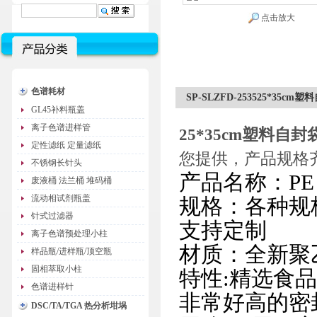
点击放大
色谱耗材
SP-SLZFD-253525*35
GL45补料瓶盖
离子色谱进样管
25*35cm塑料自
定性滤纸 定量滤纸
您提供，产品规格
不锈钢长针头
产品名称：P
废液桶 法兰桶 堆码桶
流动相试剂瓶盖
规格：各种规
针式过滤器
支持定制
离子色谱预处理小柱
材质：全新聚
样品瓶/进样瓶/顶空瓶
固相萃取小柱
特性:精选食
色谱进样针
非常好高的密
DSC/TA/TGA 热分析坩埚