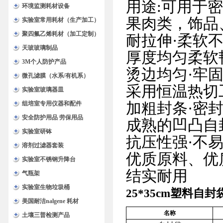
用途:可用于
环境监测耗材设备
果肉类，饰品
实验室常用耗材（生产加工）
聚四氟乙烯耗材（加工定制）
耐拉伸·柔软
天玻玻璃制品
厚度均匀柔软
3M个人防护产品
烫边均匀·牢
微孔滤膜（水系/有机系）
采用恒温热切
实验室玻璃器皿
组培室专用仪器和配件
加粗封条·密
安全防护用品 劳保用品
成熟的凹凸自
实验室研钵
抗压性强·不
溶剂过滤器套装
优质原料、优
实验室不锈钢升降台
结实耐用
气瓶架
实验室生物垃圾桶
25*35cm塑料自
美国耐洁nalgene 耗材
名称
土壤三普检测产品