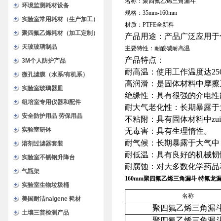
名称：聚四氟乙烯三角漏斗
环境监测耗材设备
规格：35mm-160mm
实验室常用耗材（生产加工）
材质：PTFE全新料
聚四氟乙烯耗材（加工定制）
产品用途：产品广泛应用于
天玻玻璃制品
主要特性：耐酸碱耐高温
产品特点：
3M个人防护产品
耐高温：使用工作温度达25
微孔滤膜（水系/有机系）
高润滑：是固体材料中摩擦系
实验室玻璃器皿
绝缘性：具有很强的介电性能
组培室专用仪器和配件
耐大气老化性：长期暴露于
安全防护用品 劳保用品
不粘附：具有固体材料中zu
实验室研钵
无毒害：具有生理惰性。
耐气候：长期暴露于大气中
溶剂过滤器套装
耐低温：具有良好的机械韧性
实验室不锈钢升降台
耐腐蚀：对大多数化学药品
气瓶架
160mm聚四氟乙烯三角漏斗 特氟龙
实验室生物垃圾桶
名称
美国耐洁nalgene 耗材
聚四氟乙烯三角漏
土壤三普检测产品
聚四氟乙烯三角漏