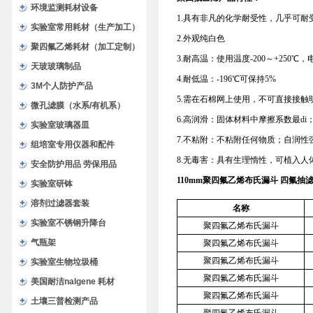
环境监测耗材设备
1.具有非凡的化学耐受性，几乎可
实验室常用耗材（生产加工）
2.外观纯白色
聚四氟乙烯耗材（加工定制）
3.耐高温：使用温度-200～+250℃
天玻玻璃制品
4.耐低温：-196℃可保持5%
3M个人防护产品
5.需在石棉网上使用，不可直接接
微孔滤膜（水系/有机系）
6.高润滑：固体材料中摩擦系数最di
实验室玻璃器皿
7.不粘附：不粘附任何物质；自润性强
组培室专用仪器和配件
8.无毒害：具有生理惰性，可植入
安全防护用品 劳保用品
110mm聚四氟乙烯布氏漏斗 四氟抽
实验室研钵
溶剂过滤器套装
名称
实验室不锈钢升降台
聚四氟乙烯布氏漏斗
气瓶架
聚四氟乙烯布氏漏斗
聚四氟乙烯布氏漏斗
实验室生物垃圾桶
聚四氟乙烯布氏漏斗
美国耐洁nalgene 耗材
聚四氟乙烯布氏漏斗
土壤三普检测产品