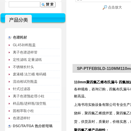
点击放大
色谱耗材
GL45补料瓶盖
离子色谱进样管
定性滤纸 定量滤纸
不锈钢长针头
SP-PTFEBSLD-110MM
废液桶 法兰桶 堆码桶
流动相试剂瓶盖
110mm聚四氟乙烯布氏漏斗 四氟
针式过滤器
各种规格，咨询订购，四氟布氏漏斗/聚
离子色谱预处理小柱
耐高温。
样品瓶/进样瓶/顶空瓶
上海书培实验设备有限公司专业生产
固相萃取小柱
烧杯，聚四氟乙烯搅拌桨，聚四氟乙
色谱进样针
货，供货及时，质量好，价格实惠，
DSC/TA/TGA 热分析坩埚
聚四氟乙烯产品特性：