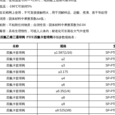
耐高温：使用温度-200～+250℃，电热板上短期可耐300度
耐低温：-196℃可保持5%
需在石棉网上使用，不可直接接触明火，用于消解样品、赶酸、煮沸、蒸干等处理
高润滑：固体材料中摩擦系数zui低；
不粘附：不粘附任何物质；自润性强：固体材料中摩擦系数为0.04
无毒害：具有生理惰性，可植入人体内；耐老化可长期在大气中使用
聚四氟乙烯三通球阀 PTFE四氟卡套球阀
详细参数规格表：
名称
规格
四氟卡套球阀
φ
1.587(1/16)
SP-PT
四氟卡套球阀
φ
2
SP-PT
四氟卡套球阀
φ
3
SP-PT
四氟卡套球阀
φ
3.175
SP-PT
四氟卡套球阀
φ
4
SP-PT
四氟卡套球阀
φ
6
SP-PT
四氟卡套球阀
φ
6.35(1/4)
SP-PT
四氟卡套球阀
φ
8
SP-PT
四氟卡套球阀
φ
9
SP-PT
四氟卡套球阀
φ
9.525(3/8)
SP-PT