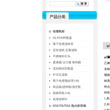
色谱耗材
GL45补料瓶盖
离子色谱进样管
φ
定性滤纸 定量滤纸
不锈钢长针头
φ3
废液桶 法兰桶 堆码桶
乙烯
流动相试剂瓶盖
名称
针式过滤器
规格
离子色谱预处理小柱
材质
特点
样品瓶/进样瓶/顶空瓶
特性
固相萃取小柱
1.
色谱进样针
2.
DSC/TA/TGA 热分析坩埚