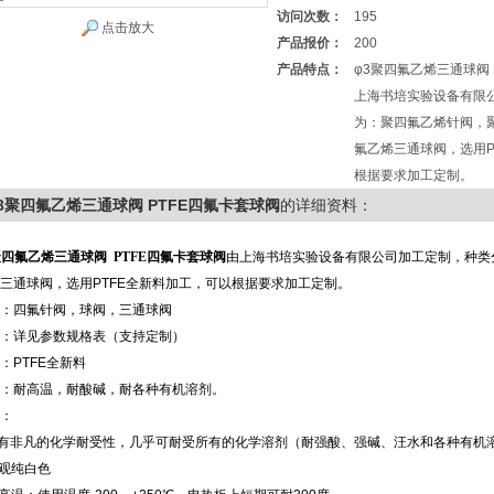
访问次数：
195
点击放大
产品报价：
200
产品特点：
φ3聚四氟乙烯三通球阀 
上海书培实验设备有限
为：聚四氟乙烯针阀，
氟乙烯三通球阀，选用P
根据要求加工定制。
3聚四氟乙烯三通球阀 PTFE四氟卡套球阀
的详细资料：
聚四氟乙烯三通球阀 PTFE四氟卡套球阀
由上海书培实验设备有限公司加工定制，种类
三通球阀，选用
PTFE
全新料加工，可以根据要求加工定制。
：四氟针阀，球阀，三通球阀
：详见参数规格表（支持定制）
：
PTFE
全新料
：耐高温，耐酸碱，耐各种有机溶剂。
：
具有非凡的化学耐受性，几乎可耐受所有的化学溶剂（耐强酸、强碱、汪水和各种有机
外观纯白色