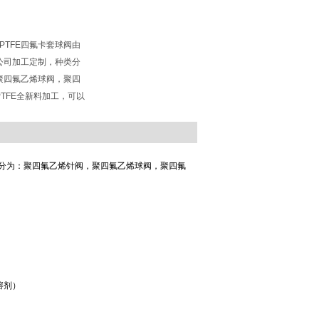
PTFE四氟卡套球阀由
公司加工定制，种类分
聚四氟乙烯球阀，聚四
TFE全新料加工，可以
分为：聚四氟乙烯针阀，聚四氟乙烯球阀，聚四氟
溶剂）