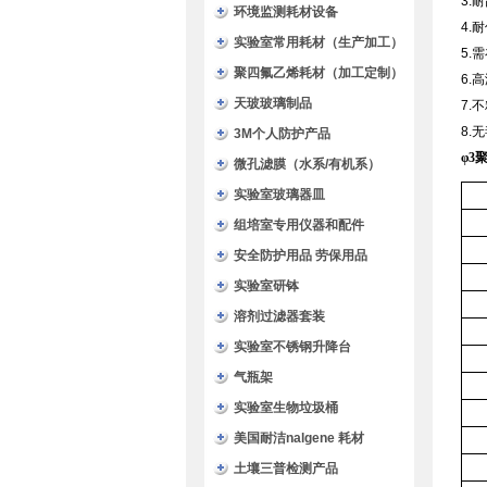
3.
环境监测耗材设备
4.
实验室常用耗材（生产加工）
5.
聚四氟乙烯耗材（加工定制）
6.
天玻玻璃制品
7.
8.
3M个人防护产品
φ3
微孔滤膜（水系/有机系）
实验室玻璃器皿
组培室专用仪器和配件
安全防护用品 劳保用品
实验室研钵
溶剂过滤器套装
实验室不锈钢升降台
气瓶架
实验室生物垃圾桶
美国耐洁nalgene 耗材
土壤三普检测产品