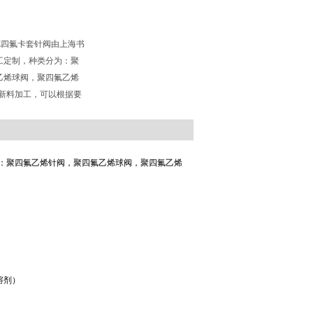
FE四氟卡套针阀由上海书
工定制，种类分为：聚
乙烯球阀，聚四氟乙烯
全新料加工，可以根据要
：聚四氟乙烯针阀，聚四氟乙烯球阀，聚四氟乙烯
溶剂）