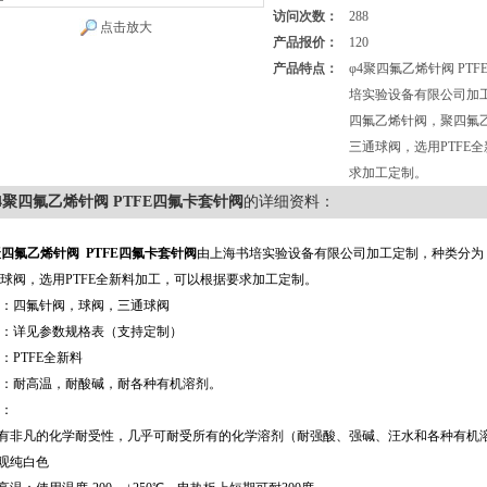
访问次数：
288
点击放大
产品报价：
120
产品特点：
φ4聚四氟乙烯针阀 PT
培实验设备有限公司加
四氟乙烯针阀，聚四氟
三通球阀，选用PTFE
求加工定制。
4聚四氟乙烯针阀 PTFE四氟卡套针阀
的详细资料：
聚四氟乙烯针阀 PTFE四氟卡套针阀
由上海书培实验设备有限公司加工定制，种类分为
球阀，选用
PTFE
全新料加工，可以根据要求加工定制。
：四氟针阀，球阀，三通球阀
：详见参数规格表（支持定制）
：
PTFE
全新料
：耐高温，耐酸碱，耐各种有机溶剂。
：
具有非凡的化学耐受性，几乎可耐受所有的化学溶剂（耐强酸、强碱、汪水和各种有机
外观纯白色