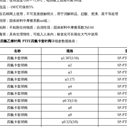
耐高温：使用温度-200～+250℃，电热板上短期可耐300度
耐低温：-196℃可保持5%
需在石棉网上使用，不可直接接触明火，用于消解样品、赶酸、煮沸、蒸干等处理
高润滑：固体材料中摩擦系数zui低；
不粘附：不粘附任何物质；自润性强：固体材料中摩擦系数为0.04
无毒害：具有生理惰性，可植入人体内；耐老化可长期在大气中使用
聚四氟乙烯针阀 PTFE四氟卡套针阀
详细参数规格表：
名称
规格
四氟卡套球阀
φ
1.587(1/16)
SP-PT
四氟卡套球阀
φ
2
SP-PT
四氟卡套球阀
φ
3
SP-PT
四氟卡套球阀
φ
3.175
SP-PT
四氟卡套球阀
φ
4
SP-PT
四氟卡套球阀
φ
6
SP-PT
四氟卡套球阀
φ
6.35(1/4)
SP-PT
四氟卡套球阀
φ
8
SP-PT
四氟卡套球阀
φ
9
SP-PT
四氟卡套球阀
φ
9.525(3/8)
SP-PT