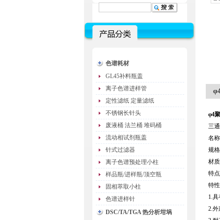
色谱耗材
GL45补料瓶盖
离子色谱进样管
φ
定性滤纸 定量滤纸
不锈钢长针头
φ4
废液桶 法兰桶 堆码桶
三通
流动相试剂瓶盖
名称
针式过滤器
规格
材质
离子色谱预处理小柱
特点
样品瓶/进样瓶/顶空瓶
特性
固相萃取小柱
1.
色谱进样针
2.
DSC/TA/TGA 热分析坩埚