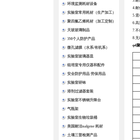
3.
环境监测耗材设备
4.
实验室常用耗材（生产加工）
5.
聚四氟乙烯耗材（加工定制）
6.
天玻玻璃制品
7.
8.
3M个人防护产品
φ4
微孔滤膜（水系/有机系）
实验室玻璃器皿
组培室专用仪器和配件
安全防护用品 劳保用品
实验室研钵
溶剂过滤器套装
实验室不锈钢升降台
气瓶架
实验室生物垃圾桶
美国耐洁nalgene 耗材
土壤三普检测产品