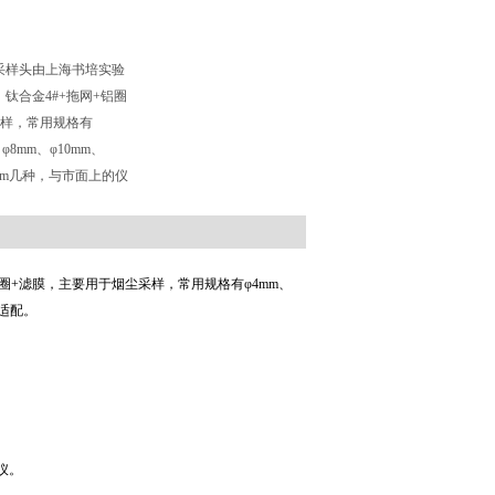
采样头由上海书培实验
钛合金4#+拖网+铝圈
采样，常用规格有
、φ8mm、φ10mm、
16mm几种，与市面上的仪
圈+滤膜，主要用于烟尘采样，常用规格有φ4mm、
以适配。
仪。