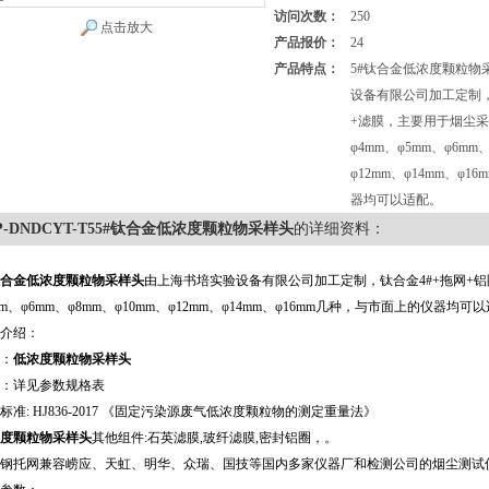
访问次数：
250
点击放大
产品报价：
24
产品特点：
5#钛合金低浓度颗粒物
设备有限公司加工定制，
+滤膜，主要用于烟尘
φ4mm、φ5mm、φ6mm
φ12mm、φ14mm、φ
器均可以适配。
P-DNDCYT-T55#钛合金低浓度颗粒物采样头
的详细资料：
钛合金
低浓度颗粒物采样头
由上海书培实验设备有限公司加工定制，钛合金4#+拖网+铝
mm、φ6mm、φ8mm、φ10mm、φ12mm、φ14mm、φ16mm几种，与市面上的仪器均可
介绍：
：
低浓度颗粒物采样头
：详见参数规格表
标准
: HJ836-2017
《固定污染源废气低浓度颗粒物的测定重量法》
度颗粒物采样头
其他组件
:
石英滤膜
,
玻纤滤膜
,
密封铝圈，。
钢托网兼容崂应、天虹、明华、众瑞、国技等国内多家仪器厂和检测公司的烟尘测试