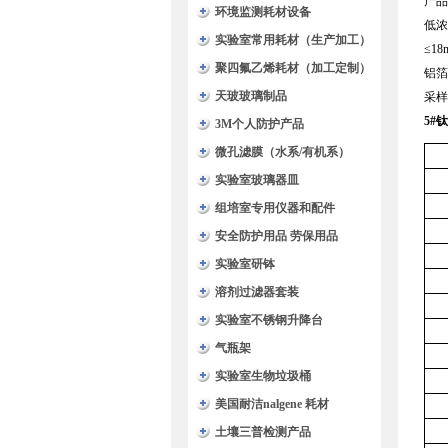
产品
环境监测耗材设备
低浓
实验室常用耗材（生产加工）
≤
18
聚四氟乙烯耗材（加工定制）
铝箔
天玻玻璃制品
采样
5#
3M个人防护产品
微孔滤膜（水系/有机系）
实验室玻璃器皿
组培室专用仪器和配件
安全防护用品 劳保用品
实验室研钵
溶剂过滤器套装
实验室不锈钢升降台
气瓶架
实验室生物垃圾桶
美国耐洁nalgene 耗材
土壤三普检测产品