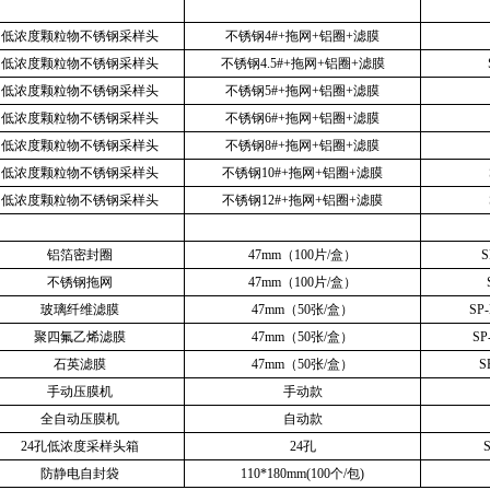
低浓度颗粒物不锈钢采样头
不锈钢
4#+
拖网
+
铝圈
+
滤膜
低浓度颗粒物不锈钢采样头
不锈钢
4.5#+
拖网
+
铝圈
+
滤膜
低浓度颗粒物不锈钢采样头
不锈钢
5#+
拖网
+
铝圈
+
滤膜
低浓度颗粒物不锈钢采样头
不锈钢
6#+
拖网
+
铝圈
+
滤膜
低浓度颗粒物不锈钢采样头
不锈钢
8#+
拖网
+
铝圈
+
滤膜
低浓度颗粒物不锈钢采样头
不锈钢
10#+
拖网
+
铝圈
+
滤膜
低浓度颗粒物不锈钢采样头
不锈钢
12#+
拖网
+
铝圈
+
滤膜
铝箔密封圈
47mm
（
100
片
/
盒）
S
不锈钢拖网
47mm
（
100
片
/
盒）
玻璃纤维滤膜
47mm
（
50
张
/
盒）
SP
聚四氟乙烯滤膜
47mm
（
50
张
/
盒）
SP
石英滤膜
47mm
（
50
张
/
盒）
S
手动压膜机
手动款
全自动压膜机
自动款
24
孔低浓度采样头箱
24
孔
防静电自封袋
110*180mm(100
个
/
包
)