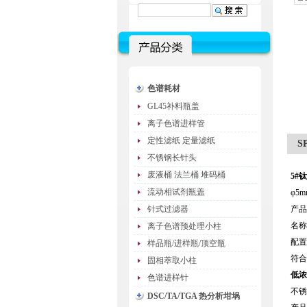
色谱耗材
GL45补料瓶盖
离子色谱进样管
定性滤纸 定量滤纸
S
不锈钢长针头
废液桶 法兰桶 堆码桶
5#
流动相试剂瓶盖
φ5
针式过滤器
产品
名称
离子色谱预处理小柱
配置
样品瓶/进样瓶/顶空瓶
符合
固相萃取小柱
低浓
色谱进样针
不锈
DSC/TA/TGA 热分析坩埚