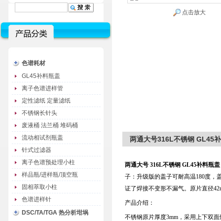
点击放大
色谱耗材
GL45补料瓶盖
离子色谱进样管
定性滤纸 定量滤纸
不锈钢长针头
废液桶 法兰桶 堆码桶
流动相试剂瓶盖
两通大号316L不锈钢 GL4
针式过滤器
离子色谱预处理小柱
两通大号 316L不锈钢 GL45补料
样品瓶/进样瓶/顶空瓶
子：升级版的盖子可耐高温180度
固相萃取小柱
证了焊接不变形不漏气。原片直径42
色谱进样针
产品介绍：
DSC/TA/TGA 热分析坩埚
不锈钢原片厚度3mm，采用上下双