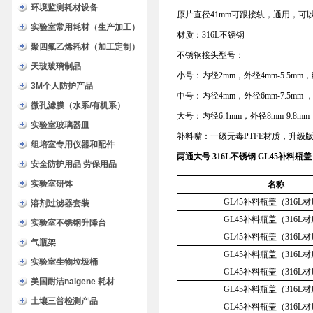
环境监测耗材设备
原片直径41mm可跟接轨，通用，可以
实验室常用耗材（生产加工）
材质：316L不锈钢
聚四氟乙烯耗材（加工定制）
不锈钢接头型号：
天玻玻璃制品
小号：内径2mm，外径4mm-5.5m
3M个人防护产品
中号：内径4mm，外径6mm-7.5m
微孔滤膜（水系/有机系）
大号：内径6.1mm，外径8mm-9.8m
实验室玻璃器皿
补料嘴：一级无毒PTFE材质，升级
组培室专用仪器和配件
两通大号 316L不锈钢 GL45补料
安全防护用品 劳保用品
实验室研钵
名称
GL45补料瓶盖（316L
溶剂过滤器套装
GL45补料瓶盖（316L
实验室不锈钢升降台
GL45补料瓶盖（316L
气瓶架
GL45补料瓶盖（316L
实验室生物垃圾桶
GL45补料瓶盖（316L
美国耐洁nalgene 耗材
GL45补料瓶盖（316L
土壤三普检测产品
GL45补料瓶盖（316L