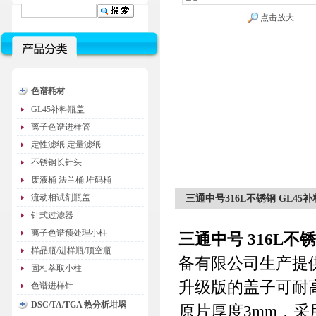
点击放大
色谱耗材
GL45补料瓶盖
离子色谱进样管
定性滤纸 定量滤纸
不锈钢长针头
废液桶 法兰桶 堆码桶
流动相试剂瓶盖
三通中号316L不锈钢 GL4
针式过滤器
离子色谱预处理小柱
三通中号 316L不
样品瓶/进样瓶/顶空瓶
备有限公司生产提
固相萃取小柱
升级版的盖子可耐
色谱进样针
DSC/TA/TGA 热分析坩埚
原片厚度3mm，