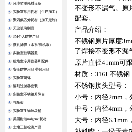
环境监测耗材设备
不变形不漏气。原片
实验室常用耗材（生产加工）
配套。
聚四氟乙烯耗材（加工定制）
产品介绍：
天玻玻璃制品
3M个人防护产品
不锈钢原片厚度3
微孔滤膜（水系/有机系）
了焊接不变形不漏
实验室玻璃器皿
原片直径41mm可
组培室专用仪器和配件
安全防护用品 劳保用品
材质：316L不锈钢
实验室研钵
不锈钢接头型号：
溶剂过滤器套装
实验室不锈钢升降台
小号：内径2mm，外
气瓶架
中号：内径4mm，外
实验室生物垃圾桶
大号：内径6.1mm
美国耐洁nalgene 耗材
土壤三普检测产品
补料嘴：一级无毒P