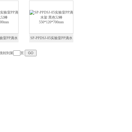
热网 加热垫
棉网 铁架台隔热网 加热垫
4实验室PP滴水
SP-PPDSJ-05实验室PP滴水
120*700mm
架 黑色52棒 550*120*700mm
跳转到第
页