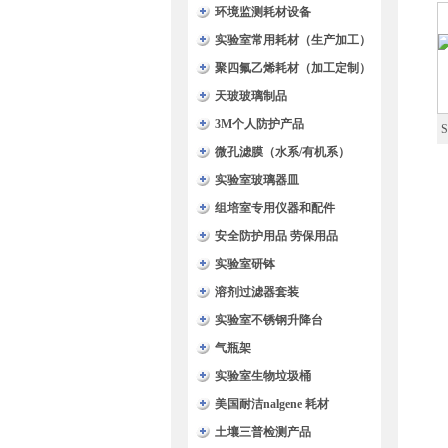
环境监测耗材设备
实验室常用耗材（生产加工）
聚四氟乙烯耗材（加工定制）
天玻玻璃制品
3M个人防护产品
微孔滤膜（水系/有机系）
架
实验室玻璃器皿
组培室专用仪器和配件
安全防护用品 劳保用品
实验室研钵
溶剂过滤器套装
实验室不锈钢升降台
气瓶架
实验室生物垃圾桶
美国耐洁nalgene 耗材
土壤三普检测产品