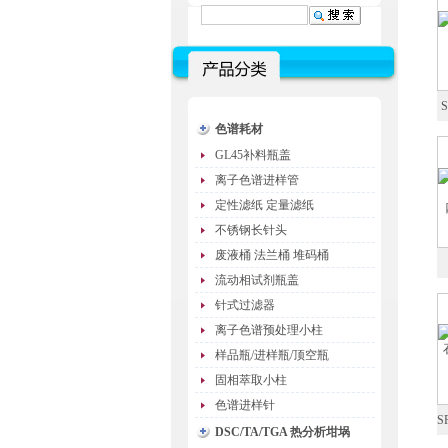
色谱耗材
GL45补料瓶盖
离子色谱进样管
定性滤纸 定量滤纸
不锈钢长针头
废液桶 法兰桶 堆码桶
流动相试剂瓶盖
针式过滤器
离子色谱预处理小柱
样品瓶/进样瓶/顶空瓶
固相萃取小柱
色谱进样针
S
DSC/TA/TGA 热分析坩埚