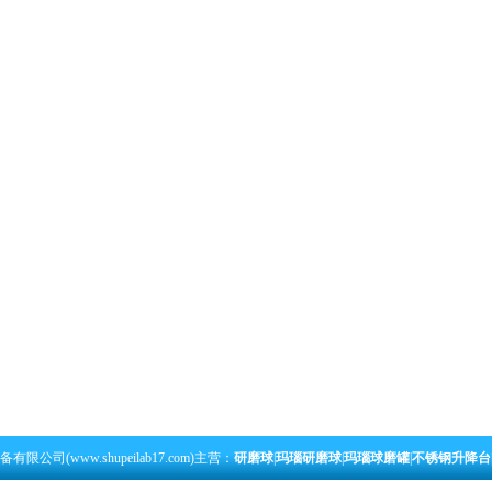
公司(www.shupeilab17.com)主营：
研磨球
|
玛瑙研磨球
|
玛瑙球磨罐
|
不锈钢升降台