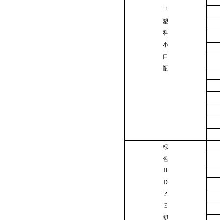
E
塑
料
小
口
瓶
棕
色
H
D
P
E
塑