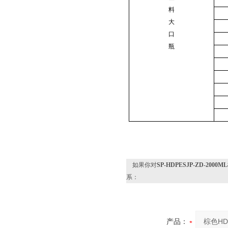
料
大
口
瓶
如果你对
SP-HDPESJP-ZD-2
系：
产品：