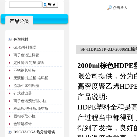
点击放大
色谱耗材
GL45补料瓶盖
SP-HDPESJP-ZD-200
离子色谱进样管
定性滤纸 定量滤纸
200
0
ml
棕色HDP
不锈钢长针头
限公司提供，分为
废液桶 法兰桶 堆码桶
高密度聚乙烯HDP
流动相试剂瓶盖
针式过滤器
产品说明:
离子色谱预处理小柱
HDPE塑料全程
样品瓶/进样瓶/顶空瓶
产过程当中都得到
固相萃取小柱
色谱进样针
得到了发挥，良好的
DSC/TA/TGA 热分析坩埚