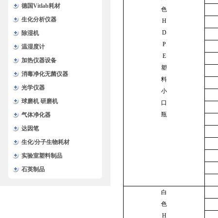
德国Vitlab耗材
色
生化分析仪器
H
D
除湿机
P
温湿度计
E
加热仪器设备
塑
消毒净化无菌仪器
料
光学仪器
小
球磨机 研磨机
口
瓶
气体净化器
达因笔
生化/分子生物耗材
实验室塑料制品
石英制品
白
色
H