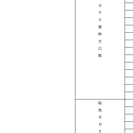
D
P
E
塑
料
大
口
瓶
棕
色
H
D
P