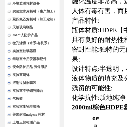
融化温度非常高，达
环境监测耗材设备
人体有毒有害，而
实验室常用耗材（生产加工）
产品特性:
聚四氟乙烯耗材（加工定制）
天玻玻璃制品
瓶体材质:HDPE【
3M个人防护产品
具有良好的耐热性和
微孔滤膜（水系/有机系）
密封性能:独特的
实验室玻璃器皿
果;
组培室专用仪器和配件
安全防护用品 劳保用品
设计特点:半透明
实验室研钵
液体物质的填充及
溶剂过滤器套装
残留的可能性;
实验室不锈钢升降台
化学抗性:质地纯净
气瓶架
2000ml
棕色HDP
实验室生物垃圾桶
美国耐洁nalgene 耗材
名称
土壤三普检测产品
白