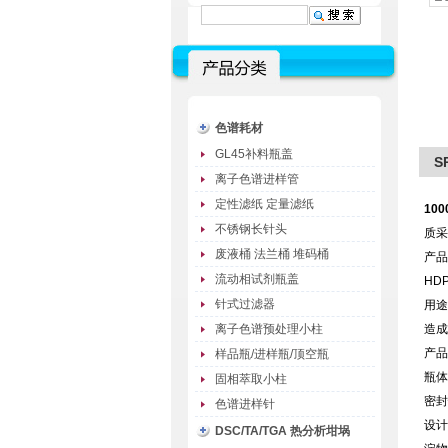
色谱耗材
GL45补料瓶盖
S
离子色谱进样管
定性滤纸 定量滤纸
10
0
不锈钢长针头
质采
废液桶 法兰桶 堆码桶
产品
流动相试剂瓶盖
HD
针式过滤器
用途
离子色谱预处理小柱
造成
产品
样品瓶/进样瓶/顶空瓶
瓶体
固相萃取小柱
密封
色谱进样针
设计
DSC/TA/TGA 热分析坩埚