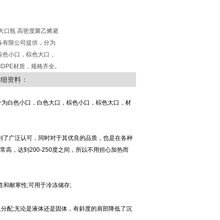
塑料大口瓶 高密度聚乙烯避
备有限公司提供，分为
棕色小口，棕色大口，
DPE材质，规格齐全。
详细资料：
分为白色小口，白色大口，棕色小口，棕色大口，材
到了广泛认可，同时对于其优良的品质，也是在各种
高，达到200-250度之间，所以不用担心加热而
热性和耐寒性;可用于冷冻储存;
及分配;无论是液体还是固体，有斜度的肩部降低了沉