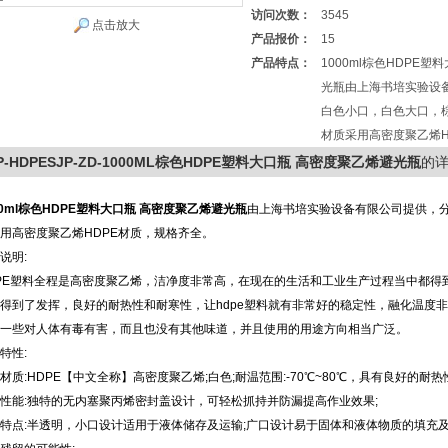
访问次数：
3545
点击放大
产品报价：
15
产品特点：
1000ml棕色HDPE
光瓶由上海书培实验设
白色小口，白色大口，
材质采用高密度聚乙烯H
P-HDPESJP-ZD-1000ML棕色HDPE塑料大口瓶 高密度聚乙烯避光瓶
的
0ml
棕色HDPE塑料大口瓶 高密度聚乙烯避光瓶
由上海书培实验设备有限公司提供，
用高密度聚乙烯HDPE材质，规格齐全。
说明:
PE塑料全程是高密度聚乙烯，洁净度非常高，在现在的生活和工业生产过程当中都得
得到了发挥，良好的耐热性和耐寒性，让hdpe塑料就有非常好的稳定性，融化温度非常
一些对人体有毒有害，而且也没有其他味道，并且使用的用途方向相当广泛。
特性:
材质:HDPE【中文全称】高密度聚乙烯;白色;耐温范围:-70℃~80℃，具有良好的耐
性能:独特的无内塞聚丙烯密封盖设计，可轻松抓持并防漏提高作业效果;
特点:半透明，小口设计适用于液体储存及运输;广口设计易于固体和液体物质的填充