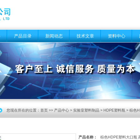
心
产品目录
新闻动态
技术文章
资料中心
您现在所在的位置：
首页
>>
产品中心
>
实验室塑料制品
>
HDPE塑料瓶
> 棕色
产品名称：
棕色HDPE塑料大口瓶