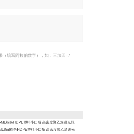
果（填写阿拉伯数字），如：三加四=7
ZX-25ML棕色HDPE塑料小口瓶 高密度聚乙烯避光瓶
X-8ML8ml棕色HDPE塑料小口瓶 高密度聚乙烯避光