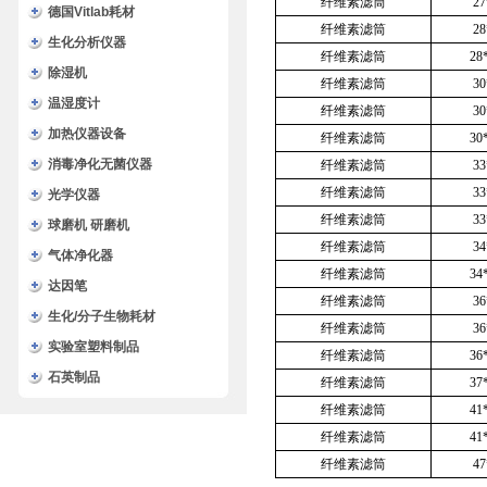
纤维素滤筒
2
德国Vitlab耗材
纤维素滤筒
2
生化分析仪器
纤维素滤筒
28
除湿机
纤维素滤筒
3
温湿度计
纤维素滤筒
3
加热仪器设备
纤维素滤筒
30
消毒净化无菌仪器
纤维素滤筒
3
纤维素滤筒
3
光学仪器
纤维素滤筒
3
球磨机 研磨机
纤维素滤筒
3
气体净化器
纤维素滤筒
34
达因笔
纤维素滤筒
3
生化/分子生物耗材
纤维素滤筒
3
实验室塑料制品
纤维素滤筒
36
石英制品
纤维素滤筒
37
纤维素滤筒
41
纤维素滤筒
41
纤维素滤筒
4