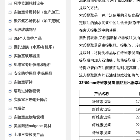
滤纸筒简称滤筒,常用于索氏抽提、
环境监测耗材设备
提取的方法。
实验室常用耗材（生产加工）
索氏提取是一种广泛使用的分析食品
聚四氟乙烯耗材（加工定制）
定原油的油水泥浆中的油含量(区别于
天玻玻璃制品
在索氏提取器中的使用:
索氏提取器,又称脂肪抽取器或脂肪
3M个人防护产品
索氏提取器是由提取瓶、提取管、冷
微孔滤膜（水系/有机系）
提取时，将待测样品放在纤维素滤筒
实验室玻璃器皿
提取瓶内加入石油醚，加热提取瓶，
组培室专用仪器和配件
待提取管内石油醚液面达到-定高度
安全防护用品 劳保用品
流入提取瓶内的石油醚继续被加热气化
实验室研钵
33*80mm
纤维素滤筒 脂肪抽出器萃
溶剂过滤器套装
产品名称
实验室不锈钢升降台
纤维素滤筒
1
气瓶架
纤维素滤筒
1
实验室生物垃圾桶
纤维素滤筒
2
纤维素滤筒
2
美国耐洁nalgene 耗材
纤维素滤筒
2
土壤三普检测产品