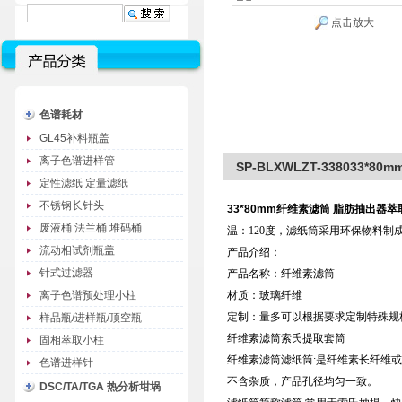
点击放大
色谱耗材
GL45补料瓶盖
离子色谱进样管
SP-BLXWLZT-338033
定性滤纸 定量滤纸
不锈钢长针头
33*80mm
纤维素滤筒 脂肪抽出器萃
废液桶 法兰桶 堆码桶
温：120度，滤纸筒采用环保物料制
流动相试剂瓶盖
产品介绍：
针式过滤器
产品名称：纤维素滤筒
离子色谱预处理小柱
材质：玻璃纤维
定制：量多可以根据要求定制特殊规
样品瓶/进样瓶/顶空瓶
纤维素滤筒索氏提取套筒
固相萃取小柱
纤维素滤筒滤纸筒:是纤维素长纤维
色谱进样针
不含杂质，产品孔径均匀一致。
DSC/TA/TGA 热分析坩埚