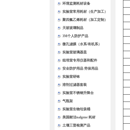
环境监测耗材设备
实验室常用耗材（生产加工）
聚四氟乙烯耗材（加工定制）
天玻玻璃制品
3M个人防护产品
微孔滤膜（水系/有机系）
实验室玻璃器皿
组培室专用仪器和配件
安全防护用品 劳保用品
实验室研钵
溶剂过滤器套装
实验室不锈钢升降台
气瓶架
实验室生物垃圾桶
美国耐洁nalgene 耗材
土壤三普检测产品