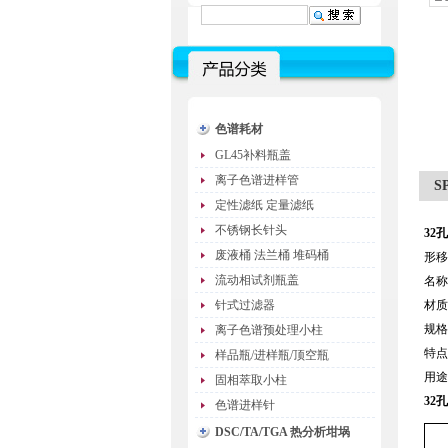
色谱耗材
GL45补料瓶盖
离子色谱进样管
S
定性滤纸 定量滤纸
不锈钢长针头
32
废液桶 法兰桶 堆码桶
形移
流动相试剂瓶盖
名称
针式过滤器
材质
规格
离子色谱预处理小柱
特点
样品瓶/进样瓶/顶空瓶
用途
固相萃取小柱
32
色谱进样针
DSC/TA/TGA 热分析坩埚