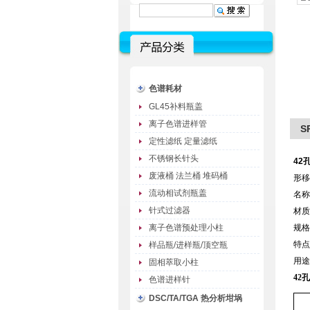
色谱耗材
GL45补料瓶盖
离子色谱进样管
S
定性滤纸 定量滤纸
不锈钢长针头
42
废液桶 法兰桶 堆码桶
形移
流动相试剂瓶盖
名称
针式过滤器
材质
离子色谱预处理小柱
规格
特点
样品瓶/进样瓶/顶空瓶
用途
固相萃取小柱
42
色谱进样针
DSC/TA/TGA 热分析坩埚