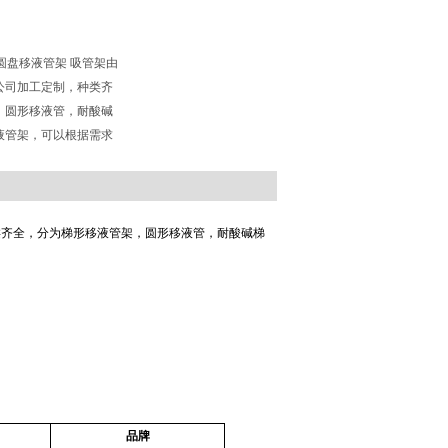
圆盘移液管架 吸管架由
公司加工定制，种类齐
，圆形移液管，耐酸碱
液管架，可以根据需求
。
类齐全，分为梯形移液管架，圆形移液管，耐酸碱梯
品牌