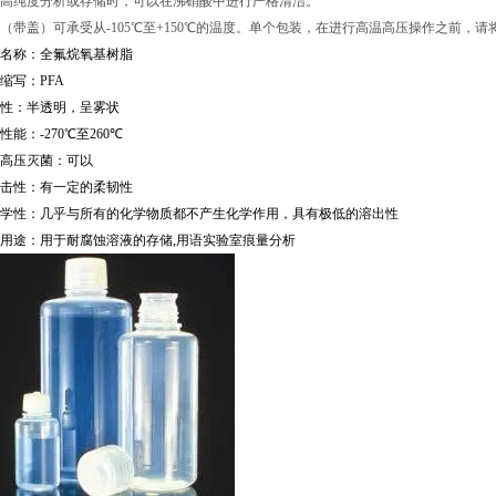
高纯度分析或存储时，可以在沸硝酸中进行严格清洁。
（带盖）可承受从-105℃至+150℃的温度。单个包装，在进行高温高压操作之前，
名称：全氟烷氧基树脂
缩写：
PFA
性：半透明，呈雾状
性能：
-270
℃
至
260
℃
高压灭菌：可以
击性：有一定的柔韧性
学性：几乎与所有的化学物质都不产生化学作用，具有极低的溶出性
用途：用于耐腐蚀溶液的存储
,
用语实验室痕量分析