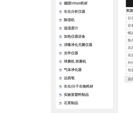
德国Vitlab耗材
美国
生化分析仪器
目
除湿机
容
温湿度计
螺
加热仪器设备
瓶
消毒净化无菌仪器
高
光学仪器
高
球磨机 研磨机
外
气体净化器
包装
达因笔
如
生化/分子生物耗材
实验室塑料制品
石英制品