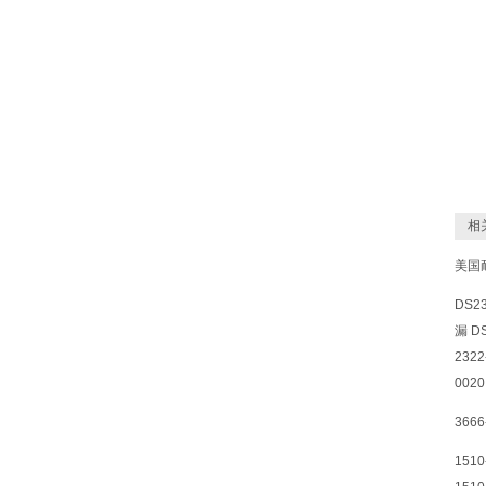
相关
美国耐
DS2
漏 DS
232
0020
3666
151