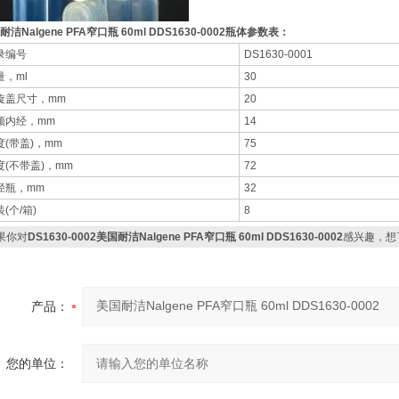
耐洁Nalgene PFA窄口瓶 60ml DDS1630-0002​瓶体参数表：
录编号
DS1630-0001
量，ml
30
旋盖尺寸，mm
20
颈内经，mm
14
度(带盖)，mm
75
度(不带盖)，mm
72
径瓶，mm
32
(个/箱)
8
果你对
DS1630-0002美国耐洁Nalgene PFA窄口瓶 60ml DDS1630-0002
感兴趣，想
产品：
您的单位：