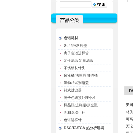
色谱耗材
GL45补料瓶盖
离子色谱进样管
定性滤纸 定量滤纸
不锈钢长针头
废液桶 法兰桶 堆码桶
流动相试剂瓶盖
针式过滤器
D
离子色谱预处理小柱
美国
样品瓶/进样瓶/顶空瓶
材质
固相萃取小柱
可高
色谱进样针
无论
DSC/TA/TGA 热分析坩埚