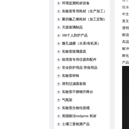
用于
环境监测耗材设备
瓶体
实验室常用耗材（生产加工）
中文
聚四氟乙烯耗材（加工定制）
英文
天玻玻璃制品
透明
耐温
3M个人防护产品
高温
微孔滤膜（水系/有机系）
耐冲
实验室玻璃器皿
耐化
组培室专用仪器和配件
产品
安全防护用品 劳保用品
实验室研钵
溶剂过滤器套装
实验室不锈钢升降台
气瓶架
实验室生物垃圾桶
美国耐洁nalgene 耗材
土壤三普检测产品