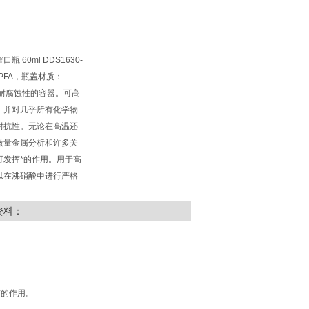
口瓶 60ml DDS1630-
n PFA，瓶盖材质：
学性和耐腐蚀性的容器。可高
，并对几乎所有化学物
耐抗性。无论在高温还
微量金属分析和许多关
可发挥*的作用。用于高
以在沸硝酸中进行严格
资料：
*的作用。