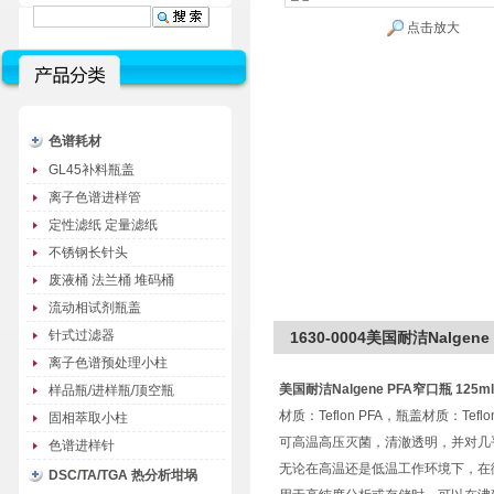
点击放大
色谱耗材
GL45补料瓶盖
离子色谱进样管
定性滤纸 定量滤纸
不锈钢长针头
废液桶 法兰桶 堆码桶
流动相试剂瓶盖
针式过滤器
1630-0004美国耐洁Nalgene 
离子色谱预处理小柱
美国耐洁Nalgene PFA窄口瓶 125ml 
样品瓶/进样瓶/顶空瓶
材质：Teflon PFA，瓶盖材质：Te
固相萃取小柱
可高温高压灭菌，清澈透明，并对几
色谱进样针
无论在高温还是低温工作环境下，在
DSC/TA/TGA 热分析坩埚