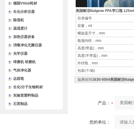
德国Vitlab耗材
美国耐洁Nalgene PFA窄口瓶 125m
生化分析仪器
目录编号
除湿机
容量，ml
温湿度计
螺旋盖尺寸，mm
加热仪器设备
瓶颈内经，mm
消毒净化无菌仪器
高度(带盖)，mm
光学仪器
高度(不带盖)，mm
球磨机 研磨机
外径瓶，mm
气体净化器
包装(个/箱)
达因笔
如果你对
1630-0004美国耐洁Nalge
生化/分子生物耗材
实验室塑料制品
产品：
石英制品
您的单位：