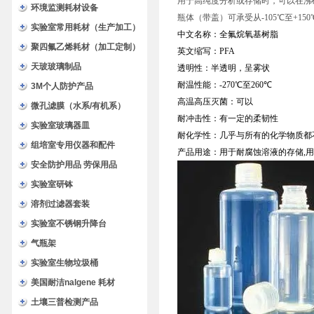
用于高纯度分析或存储时，可以在沸
环境监测耗材设备
瓶体（带盖）可承受从-105℃至+
实验室常用耗材（生产加工）
中文名称：全氟烷氧基树脂
聚四氟乙烯耗材（加工定制）
英文缩写：
PFA
天玻玻璃制品
透明性：半透明，呈雾状
耐温性能：
-270
℃
至
260
℃
3M个人防护产品
高温高压灭菌：可以
微孔滤膜（水系/有机系）
耐冲击性：有一定的柔韧性
实验室玻璃器皿
耐化学性：几乎与所有的化学物质都
组培室专用仪器和配件
产品用途：用于耐腐蚀溶液的存储
,
用
安全防护用品 劳保用品
实验室研钵
溶剂过滤器套装
实验室不锈钢升降台
气瓶架
实验室生物垃圾桶
美国耐洁nalgene 耗材
土壤三普检测产品