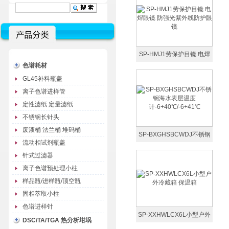
SP-HMJ1劳保护目镜 电焊
色谱耗材
眼镜 防强光紫外线防护眼镜
GL45补料瓶盖
离子色谱进样管
定性滤纸 定量滤纸
不锈钢长针头
废液桶 法兰桶 堆码桶
SP-BXGHSBCWDJ不锈钢
流动相试剂瓶盖
海水表层温度
针式过滤器
计-6+40℃/-6+41℃
离子色谱预处理小柱
样品瓶/进样瓶/顶空瓶
固相萃取小柱
色谱进样针
SP-XXHWLCX6L小型户外
DSC/TA/TGA 热分析坩埚