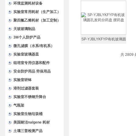
冷藏箱 保温箱
环境监测耗材设备
实验室常用耗材（生产加工）
聚四氟乙烯耗材（加工定制）
天玻玻璃制品
3M个人防护产品
SP-YJBLYKFYP有机玻璃圆
微孔滤膜（水系/有机系）
孔发药分药盘 摆药盘
实验室玻璃器皿
共 2809
组培室专用仪器和配件
安全防护用品 劳保用品
实验室研钵
溶剂过滤器套装
实验室不锈钢升降台
气瓶架
实验室生物垃圾桶
美国耐洁nalgene 耗材
土壤三普检测产品