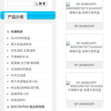
SP-304BXGFP-
色谱耗材
60604860*60*4.8cm304不
GL45补料瓶盖
锈钢方盘 加厚方形托盘
离子色谱进样管
定性滤纸 定量滤纸
不锈钢长针头
废液桶 法兰桶 堆码桶
SP-304BXGFP-
流动相试剂瓶盖
8050780*50*7cm304不锈
针式过滤器
钢方盘 加厚方形托盘
离子色谱预处理小柱
样品瓶/进样瓶/顶空瓶
固相萃取小柱
色谱进样针
SP-304BXGFP-
DSC/TA/TGA 热分析坩埚