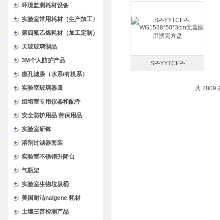
90601090*60*10cm304不
环境监测耗材设备
锈钢方盘 加厚方形托盘
实验室常用耗材（生产加工）
聚四氟乙烯耗材（加工定制）
天玻玻璃制品
3M个人防护产品
SP-YYTCFP-
微孔滤膜（水系/有机系）
WG1538*50*3cm无盖医用
实验室玻璃器皿
共 2809
搪瓷方盘
组培室专用仪器和配件
安全防护用品 劳保用品
实验室研钵
溶剂过滤器套装
实验室不锈钢升降台
气瓶架
实验室生物垃圾桶
美国耐洁nalgene 耗材
土壤三普检测产品