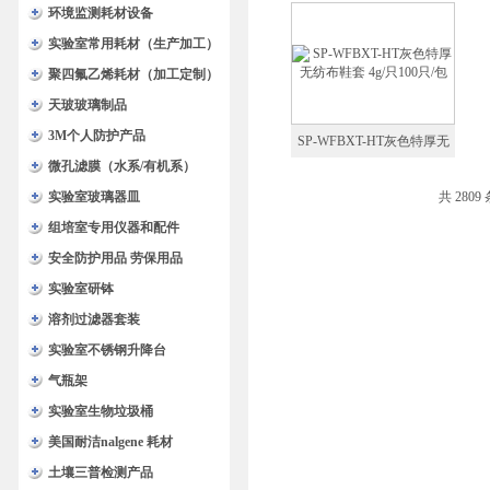
布鞋套 3g/只100只/包
环境监测耗材设备
实验室常用耗材（生产加工）
聚四氟乙烯耗材（加工定制）
天玻玻璃制品
3M个人防护产品
SP-WFBXT-HT灰色特厚无
微孔滤膜（水系/有机系）
纺布鞋套 4g/只100只/包
实验室玻璃器皿
共 2809
组培室专用仪器和配件
安全防护用品 劳保用品
实验室研钵
溶剂过滤器套装
实验室不锈钢升降台
气瓶架
实验室生物垃圾桶
美国耐洁nalgene 耗材
土壤三普检测产品