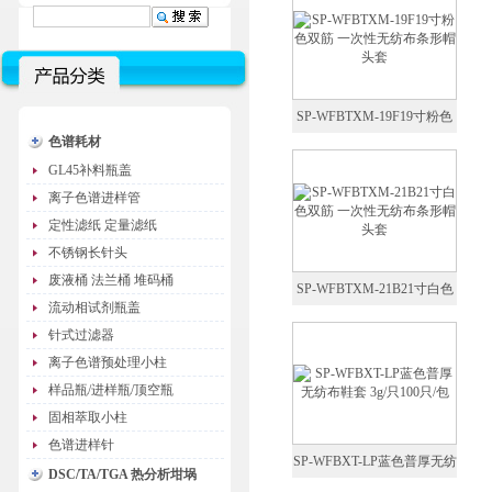
SP-WFBTXM-19F19寸粉色
色谱耗材
双筋 一次性无纺布条形帽 头
GL45补料瓶盖
套
离子色谱进样管
定性滤纸 定量滤纸
不锈钢长针头
废液桶 法兰桶 堆码桶
SP-WFBTXM-21B21寸白色
流动相试剂瓶盖
双筋 一次性无纺布条形帽 头
针式过滤器
套
离子色谱预处理小柱
样品瓶/进样瓶/顶空瓶
固相萃取小柱
色谱进样针
SP-WFBXT-LP蓝色普厚无纺
DSC/TA/TGA 热分析坩埚