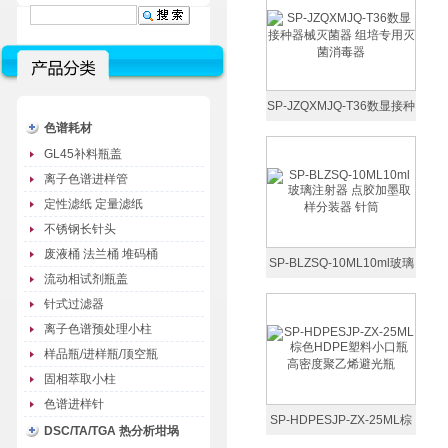
SP-JZQXMJQ-T36数显接种
色谱耗材
器械灭菌器 组培专用灭菌消
GL45补料瓶盖
毒器
离子色谱进样管
定性滤纸 定量滤纸
不锈钢长针头
废液桶 法兰桶 堆码桶
SP-BLZSQ-10ML10ml玻璃
流动相试剂瓶盖
注射器 点胶加墨取样分装器
针式过滤器
针筒
离子色谱预处理小柱
样品瓶/进样瓶/顶空瓶
固相萃取小柱
色谱进样针
SP-HDPESJP-ZX-25ML棕
DSC/TA/TGA 热分析坩埚