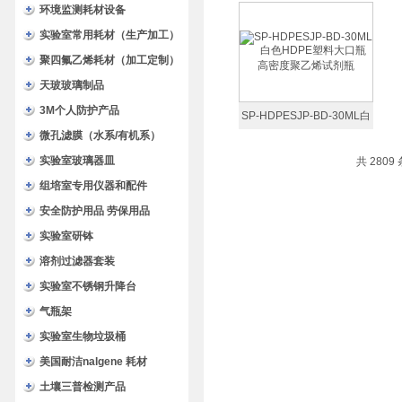
色HDPE塑料小口瓶 高密度
环境监测耗材设备
聚乙烯避光瓶
实验室常用耗材（生产加工）
聚四氟乙烯耗材（加工定制）
天玻玻璃制品
3M个人防护产品
SP-HDPESJP-BD-30ML白
微孔滤膜（水系/有机系）
色HDPE塑料大口瓶 高密度
实验室玻璃器皿
共 2809
聚乙烯试剂瓶
组培室专用仪器和配件
安全防护用品 劳保用品
实验室研钵
溶剂过滤器套装
实验室不锈钢升降台
气瓶架
实验室生物垃圾桶
美国耐洁nalgene 耗材
土壤三普检测产品